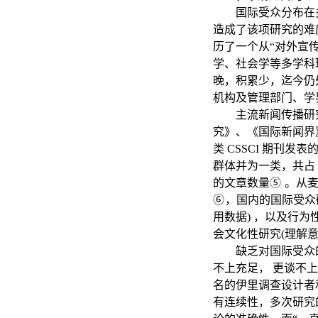
国际受众分布在
造成了该项研究的难
历了一个从“对外宣
学、社会学等多学科
晚，积累少，迄今仍
机构及管理部门、学
主流新闻传播研
究》、《国际新闻界
类 CSSCI 期刊发
群体并为一类，共占 
的文章数量
⑤
。从麦
⑥
，国内的国际受众
用数据) ，以及行为
会文化性研究(理解
缺乏对国际受众
不上充足，
更谈不上
名的伊里调查设计者
有连续性，多次研究