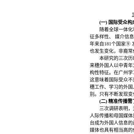
(一) 国际受
随着全球一体化
征多样性、
媒介信息
年来自181个国家
⑨
也发生变化，非裔常
本研究的三次历
来穗外国人以中青年
构性特征。在广州学
这意味着国际受众不
穗工作、学习的
外国
别。只有不断发现变
(二) 精准传
三次调研表明，
人际传播和母国媒体
台成为外国人信息的最
媒体也具有相当高的